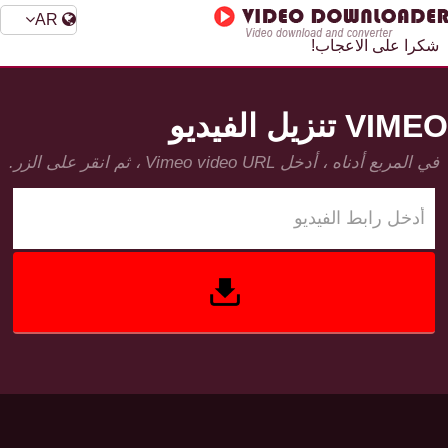
AR
شكرا على الاعجاب!
VIMEO تنزيل الفيديو
في المربع أدناه ، أدخل Vimeo video URL ، ثم انقر على الزر.