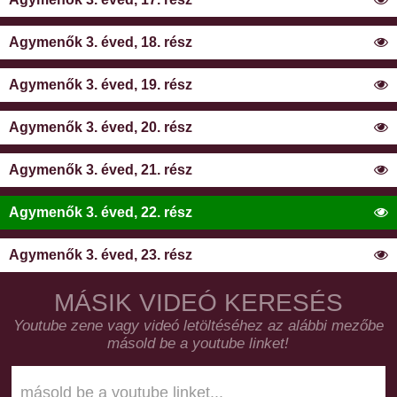
Agymenők 3. éved, 18. rész
Agymenők 3. éved, 19. rész
Agymenők 3. éved, 20. rész
Agymenők 3. éved, 21. rész
Agymenők 3. éved, 22. rész
Agymenők 3. éved, 23. rész
MÁSIK VIDEÓ KERESÉS
Youtube zene vagy videó letöltéséhez az alábbi mezőbe
másold be a youtube linket!