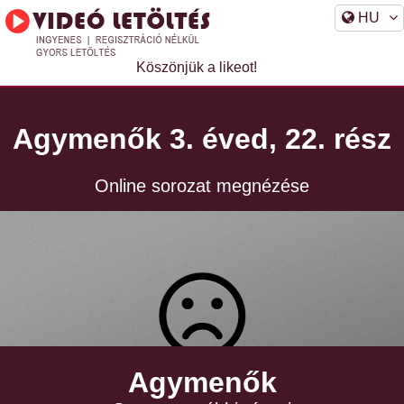
HU
Köszönjük a likeot!
Agymenők 3. éved, 22. rész
Online sorozat megnézése
Agymenők