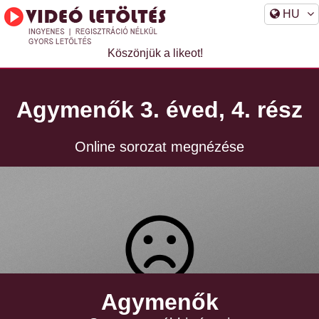
HU
Köszönjük a likeot!
Agymenők 3. éved, 4. rész
Online sorozat megnézése
Agymenők