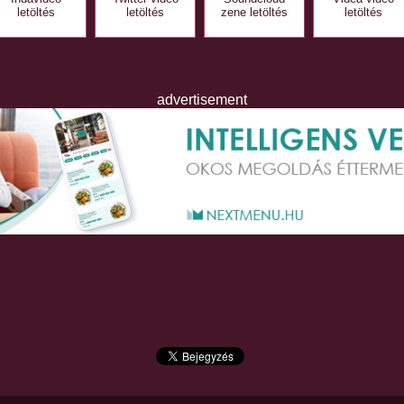
letöltés
letöltés
zene letöltés
letöltés
advertisement