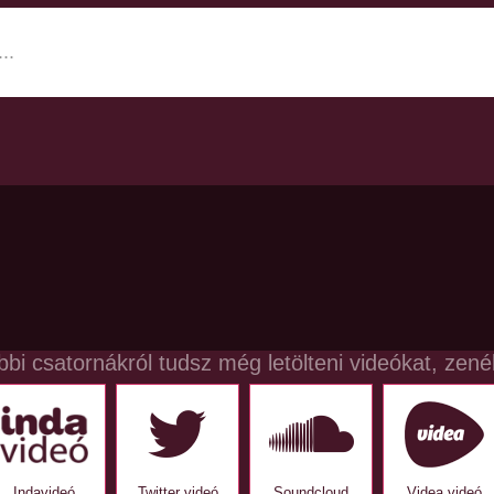
bbi csatornákról tudsz még letölteni videókat, zené
Indavideó
Twitter videó
Soundcloud
Videa videó