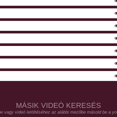
MÁSIK VIDEÓ KERESÉS
e vagy videó letöltéséhez az alábbi mezőbe másold be a you