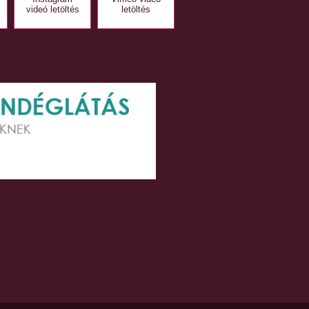
videó letöltés
letöltés