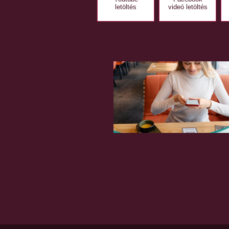
letöltés
videó letöltés