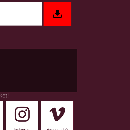
ket!
Instagram
Vimeo videó